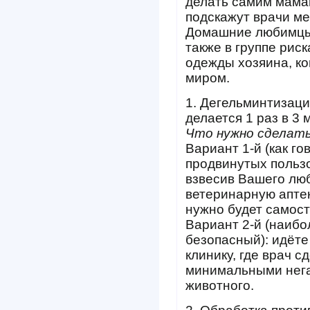
делать самим мамам
подскажут врачи ме
Домашние любимцы,
также в группе риск
одежды хозяина, к
миром.
1. Дегельминтизация
делается 1 раз в 3 
Что нужно сделать
Вариант 1-й (как г
продвинутых польз
взвесив Вашего лю
ветеринарную аптек
нужно будет самост
Вариант 2-й (наиб
безопасный): идёте
клинику, где врач с
минимальными нега
животного.