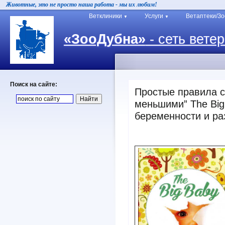
Животные, это не просто наша работа - мы их любим!
Ветклиники
Услуги
Ветаптеки/З
▼
▼
«ЗооДубна»
- сеть вете
Поиск на сайте:
Простые правила с
меньшими” The Big
беременности и р