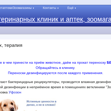
етаптеки/Зоомагазины
Контакты
Ещё
▼
▼
▼
теринарных клиник и аптек, зоомаг
, терапия
е в чем принести на приём животное, даём на прокат переноску
Б
Обращайтесь в клинику.
Переноски дезинфицируются после каждого применения.
тают бактерицидные рециркуляторы, проводится влажная дезинфек
ой дезинфекции в неприёмное время в помещениях ветклиники "З
новка
Уфозон