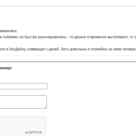
уживаемся.
 поближе, но быстро разочаровались - то деньги откровенно вытягивают, т
ного в ЗооДубну, совмещая с дачей. Зато довольны и спокойны за свою четвер
ранице: