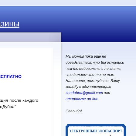
азины
Мы можем пока ещё не
догадываться, что Вы остались
чем-то недовольны и не знать,
что делаем что-то не так.
ЕСПЛАТНО
.
Напишите, пожалуйста, Вашу
жалобу в администрацию
zoodubna@gmail.com
или
отправьте on-line
ция после каждого
ооДубна"
Спасибо!