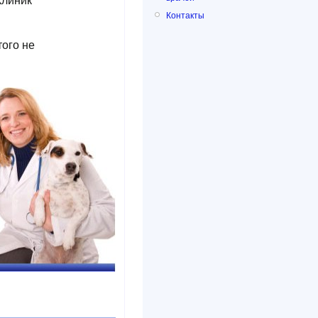
клиник
Контакты
того не