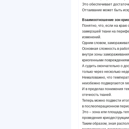
Это обеспечивает достато
Оттаивание может быть иск
Взаимоотношение зон крио
Понятно, что, если на краю
замерзшей ткани на перифе
изменений.
Одним словом, замораживать
Основная сложность в работ
внутри зоны замораживания
криогенными повреждениями,
А судить окончательно о до
только через несколько нед
Немаловажно, что температ
неизбежно подвергаются ги
И в пределах понижения те
отечность тканей.
Теперь можно подвести ито
в послеоперационном период
Это – зона или площадь те
проведения криодеструкции 
Таким образом, зная распо