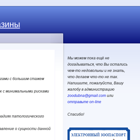
азины
Мы можем пока ещё не
догадываться, что Вы остались
чем-то недовольны и не знать,
что делаем что-то не так.
ргами с большим стажем
Напишите, пожалуйста, Вашу
жалобу в администрацию
к с минимальными рисками
zoodubna@gmail.com
или
отправьте on-line
Спасибо!
тадиях патологического
авление о сущности данной