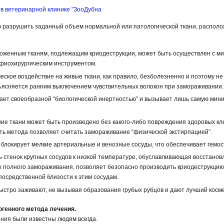
 в ветеринарной клинике "ЗооДубна
 разрушить заданный объем нормальной или патологической ткани, располож
оложенным тканям, подлежащим криодеструкции, может быть осуществлен с 
криохирургическим инструментом.
еское воздействие на живые ткани, как правило, безболезненно и поэтому н
ъясняется ранним выключением чувствительных волокон при замораживании.
дает своеобразной “биологической инертностью” и вызывает лишь самую ми
ие ткани может быть произведено без какого-либо повреждения здоровых кл
ть метода позволяет считать замораживание “физической экстирпацией”.
блокирует мелкие артериальные и венозные сосуды, что обеспечивает гемос
 стенок крупных сосудов к низкой температуре, обуславливающая восстано
их полного замораживания, позволяет безопасно производить криодеструкци
посредственной близости к этим сосудам.
ыстро заживают, не вызывая образования грубых рубцов и дают лучший косм
огенного метода лечения.
ния были известны людям всегда.