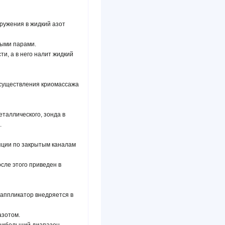
ружения в жидкий азот
ными парами.
и, а в него налит жидкий
осуществления криомассажа
таллического, зонда в
.
яции по закрытым каналам
сле этого приведен в
 аппликатор внедряется в
азотом.
наибольший диапазон