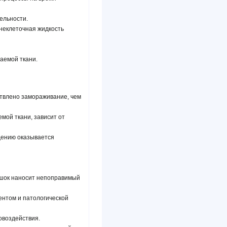
ельности.
внеклеточная жидкость
аемой ткани.
ствлено замораживание, чем
мой ткани, зависит от
ждению оказывается
 шок наносит непоправимый
ентом и патологической
овоздействия.