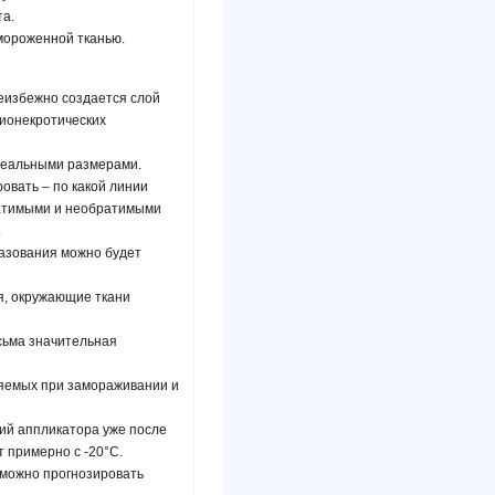
а.
мороженной тканью.
неизбежно создается слой
рионекротических
 реальными размерами.
овать – по какой линии
ратимыми и необратимыми
.
разования можно будет
я, окружающие ткани
сьма значительная
ляемых при замораживании и
ий аппликатора уже после
 примерно с -20°С.
 можно прогнозировать