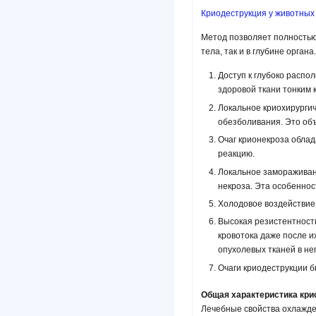
Криодеструкция у животных
Метод позволяет полностью
тела, так и в глубине органа.
Доступ к глубоко расп
здоровой ткани тонким 
Локальное криохирургич
обезболивания. Это об
Очаг крионекроза обла
реакцию.
Локальное замораживан
некроза. Эта особеннос
Холодовое воздействие 
Высокая резистентность
кровотока даже после 
опухолевых тканей в не
Очаги криодеструкции б
Общая характеристика кри
Лечебные свойства охлажде