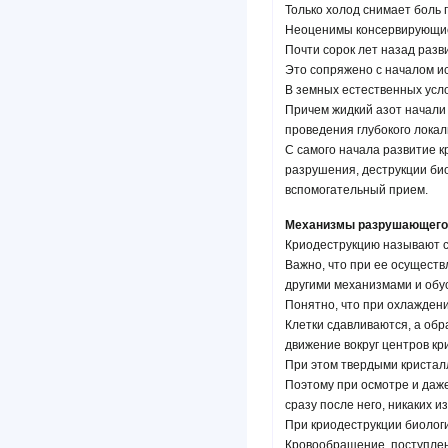
Только холод снимает боль 
Неоценимы консервирующие
Почти сорок лет назад разв
Это сопряжено с началом ис
В земных естественных усло
Причем жидкий азот начали
проведения глубокого локал
С самого начала развитие 
разрушения, деструкции био
вспомогательный прием.
Механизмы разрушающего 
Криодеструкцию называют с
Важно, что при ее осуществ
другими механизмами и обу
Понятно, что при охлаждени
Клетки сдавливаются, а об
движение вокруг центров кр
При этом твердыми кристал
Поэтому при осмотре и даже
сразу после него, никаких 
При криодеструкции биологи
Кровообращение, поступлен