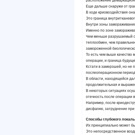
расположение демаркацио
Еще дальше снаружи от гра
В ходе криовоздействия она
Это граница внутритканевог
Внутри зоны замораживания
Именно по зоне заморажива
Чем меньше разрушаемый оч
теплообмен, чем правильне
замороженной биологической
То есть чем выше качество
операции, и граница будуще
Кстати в замерзшей, но не
послеоперационном период
В области, находящейся дал
продолжительная и выраже
В некоторых ситуациях осущ
отечность после операции 
Например, после криодестру
дисфагию, затруднение при
Способы глубокого локаль
Их принципиально может бы
Это непосредственное возд