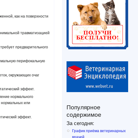
енной, как на поверхности
минимальной травматизацией
е требует предварительного
нимальную перифокальную
еток, окружающих очаг
татический эффект.
вление нормального
ю нормальных или
Популярное
содержимое
етический эффект.
За сегодня:
График приёма ветеринарных
врачей