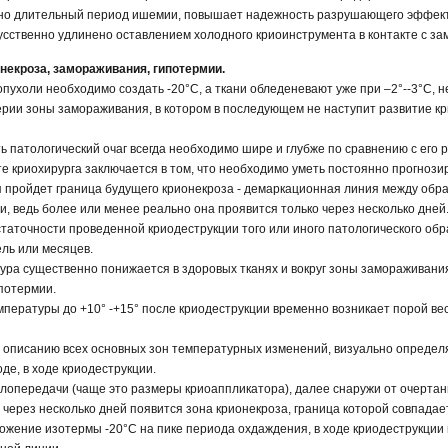
чно длительный период ишемии, повышает надежность разрушающего эффект
усственно удлинено оставлением холодного криоинструмента в контакте с за
некроза, замораживания, гипотермии.
 опухоли необходимо создать -20°С, а ткани обледеневают уже при –2°--3°С, 
рии зоны замораживания, в котором в последующем не наступит развитие к
 патологический очаг всегда необходимо шире и глубже по сравнению с его
е криохирурга заключается в том, что необходимо уметь постоянно прогнозир
 пройдет граница будущего крионекроза - демаркационная линия между об
 ведь более или менее реально она проявится только через несколько дней
статочности проведенной криодеструкции того или иного патологического об
ель или месяцев.
ура существенно понижается в здоровых тканях и вокруг зоны замораживани
потермии.
мпературы до +10° -+15° после криодеструкции временно возникает порой ве
г описанию всех основных зон температурных изменений, визуально опреде
е, в ходе криодеструкции.
плопередачи (чаще это размеры криоаппликатора), далее снаружи от очертан
через несколько дней появится зона крионекроза, граница которой совпадает
ложение изотермы -20°С на пике периода охдаждения, в ходе криодеструкции