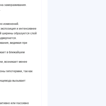
она замораживания.
.
их изменений.
 экспозиция и интенсивнее
ей ширины образуется слой
одвергнется.
ивания, видимая при
икает в ближайшем
ии, возникает менее
ны гипотермии, так как
 пищевода вызывает
активно или пассивно