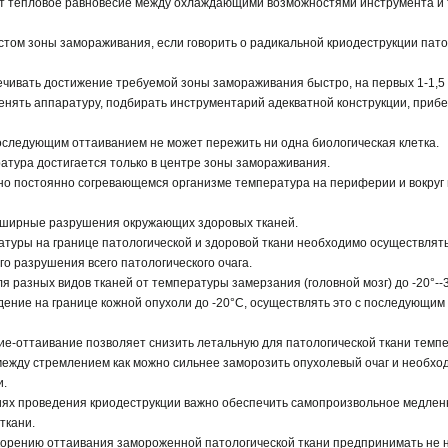
т тепловое равновесие между охлаждающими возможностями инструмента и 
ом зоны замораживания, если говорить о радикальной криодеструкции пато
чивать достижение требуемой зоны замораживания быстро, на первых 1-1,5
менять аппаратуру, подбирать инструментарий адекватной конструкции, прибе
оследующим оттаиванием не может пережить ни одна биологическая клетка.
атура достигается только в центре зоны замораживания.
вно постоянно согревающемся организме температура на периферии и вокруг 
бширные разрушения окружающих здоровых тканей.
туры на границе патологической и здоровой ткани необходимо осуществлять
о разрушения всего патологического очага.
я разных видов тканей от температуры замерзания (головной мозг) до -20°--3
дение на границе кожной опухоли до -20°С, осуществлять это с последующи
е-оттаивание позволяет снизить летальную для патологической ткани темпе
ежду стремлением как можно сильнее заморозить опухолевый очаг и необхо
и.
циях проведения криодеструкции важно обеспечить самопроизвольное медлен
ткани.
корению оттаивания замороженной патологической ткани предпринимать не 