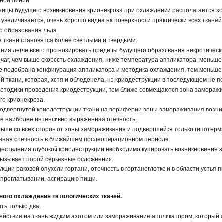
нной линии.
ницы будущего возникновения крионекроза при охлаждении располагается з
 увеличивается, очень хорошо видна на поверхности практически всех тканей
о образования льда.
 ткани становятся более светлыми и твердыми.
ния легче всего прогнозировать пределы будущего образования некротическ
аг, чем выше скорость охлаждения, ниже температура аппликатора, меньше
е подобрана конфигурация аппликатора и методика охлаждения, тем меньш
 ткани, которая, хотя и обледенела, но криодеструкции в последующем не п
 методики проведения криодеструкции, тем ближе совмещаются зона замораж
го крионекроза.
 подвергнутой криодеструкции ткани на периферии зоны замораживания возн
е наиболее интенсивно выраженная отечность.
ьше со всех сторон от зоны замораживания и подвергшейся только гипотерм
нная отечность в ближайшем послеоперационном периоде.
ествления глубокой криодеструкции необходимо купировать возникновение зо
вызывает порой серьезные осложнения.
кции раковой опухоли гортани, отечность в гортаноглотке и в области устья
 проглатывании, аспирацию пищи.
ного охлаждения патологических тканей.
ть только два.
ействие на ткань жидким азотом или замораживание аппликатором, который 