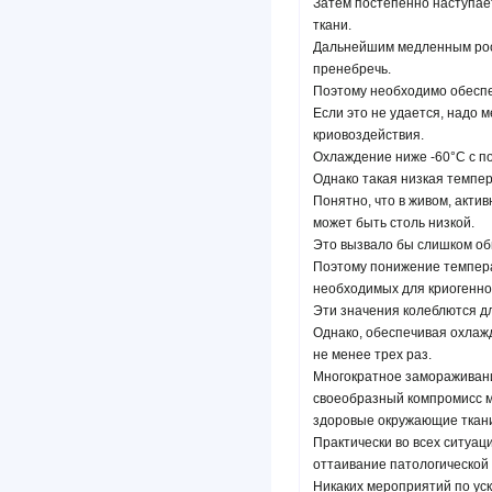
Затем постепенно наступае
ткани.
Дальнейшим медленным рост
пренебречь.
Поэтому необходимо обеспе
Если это не удается, надо 
криовоздействия.
Охлаждение ниже -60°С с п
Однако такая низкая темпер
Понятно, что в живом, акти
может быть столь низкой.
Это вызвало бы слишком о
Поэтому понижение темпера
необходимых для криогенног
Эти значения колеблются дл
Однако, обеспечивая охлаж
не менее трех раз.
Многократное замораживани
своеобразный компромисс м
здоровые окружающие ткан
Практически во всех ситуа
оттаивание патологической 
Никаких мероприятий по ус