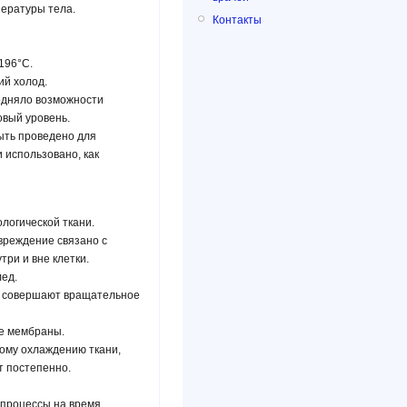
пературы тела.
Контакты
196°С.
ий холод.
одняло возможности
овый уровень.
ыть проведено для
 использовано, как
логической ткани.
вреждение связано с
ри и вне клетки.
лед.
а совершают вращательное
ые мембраны.
ному охлаждению ткани,
т постепенно.
 процессы на время