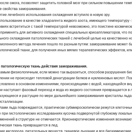
после ожога, позволяет защитить головной мозг при сильном повышении тем
 свойства замораживания.
итие лечебного использования охлаждения вступило в новую эру.
пользование в качестве хладоагента жидкого азота, имеющего температуру -
виях встретиться с такой температурой невозможно, это поистине космическ
 применять для активного охлаждения специальных криоаппликаторов, что п
ьного охлаждения патологических тканей с лечебной целью на качественно н
криогенного метода лечения пошло по разным путям: замораживание может б
логической ткани, для получения иных мягких терапевтических эффектов, или
патологическую ткань действия замораживания.
амым физиологичным, если можно так выразиться, способом разрушения био
лении не происходит тепловой денатурации белков и нуклеиновых кислот. По
словлено в основном изменениями, происходящими с водой, находящейся внут
и наступает фазовый переход и вода из жидкого состояния превращается в 
разующиеся и растущие по мере дальнейшего замораживания кристаллы льд
исталлизации.
лами льда повреждаются, практически субмикроскопически режутся клеточн
 при гистологических исследованиях кусочка подвергнутой глубокому локаль
изменений в структуре не отмечается. Крионекротические изменения возникаю
ческая ткань превращается в лед.
ие кислорода, питательных веществ, тканевое дыхание и все биохимические