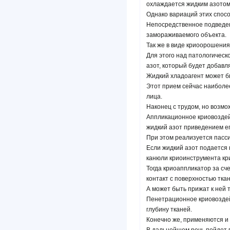
охлаждается жидким азотом
Однако вариаций этих спосо
Непосредственное подведен
замораживаемого объекта.
Так же в виде криоорошения
Для этого над патологическ
азот, который будет добавл
Жидкий хладоагент может бы
Этот прием сейчас наиболе
лица.
Наконец с трудом, но возмо
Аппликационное криовоздей
жидкий азот приведением ег
При этом реализуется пасс
Если жидкий азот подается
канюли криоинструмента кр
Тогда криоаппликатор за сч
контакт с поверхностью ткан
А может быть прижат к ней 
Пенетрационное криовоздейс
глубину тканей.
Конечно же, применяются и
В дальнейшем речь пойдет 