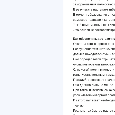
замораживания полностью 
В результате наступает гиб
В момент образования в тка
замерзает раньше и катион
Такой осмотический шок био
Это основные составляющи
Как обеспечить достаточн
Ответ на этот вопрос вытек
Разрушение тем интенсивне
дольше находилась ткань в
Оно определяется отрицате
числа повторений заморажи
Слизистый полип в полости 
малочувствительным, так ка
Пожалуй, решающее значени
Она должна быть не менее 1
При таком интенсивном охл
урон клеточным органеллам
Из этого вытекает необход
тканью.
Реально так быстро растет 