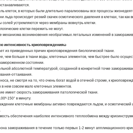
останавливаются.
ель клеток, в которых были длительно парализованы все процессы жизнедеят
ни льда происходит резкий скачек осмотического давления в клетках, так как 
ы солей устремляются через мембраны вовнутрь клетки.
логические клетки пережить не могут.
е механизма возникновения необратимых летальных изменений в заморажив
ую интенсивность криоповрежденияω
ает из приведенных причин криоповреждения биологической ткани.
е, чем больше в ткани воды, клеточных элементов, чем быстрее было осуще
 замороженном состоянии.
льной абсолютной температурой, созданной в конкретной точке замораживае
вания-оттаивания.
носа, не смотря на то, что очень богат водой в отечной строме, к криоповре
к в нем совсем мало клеточных элементов.
е имеет скорость замораживания патологической ткани.
00º-150° в минуту.
аждении клеточные мембраны активно повреждаются льдом, и осмотический
.
имость обеспечения наиболее интенсивного теплообмена между криоинструм
зона замораживания в течение только первых 1-2 минут аппликационного кри