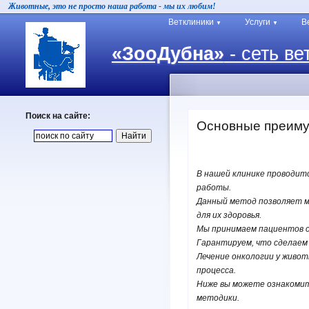
Животные, это не просто наша работа - мы их любим!
Ветклиники
Услуги
В
▼
▼
«ЗооДубна»
- сеть ве
Поиск на сайте:
Основные преиму
В нашей клинике проводит
работы.
Данный метод позволяет м
для их здоровья.
Мы принимаем пациентов со
Гарантируем, что сделаем
Лечение онкологии у живо
процесса.
Ниже вы можете ознакомит
методики.