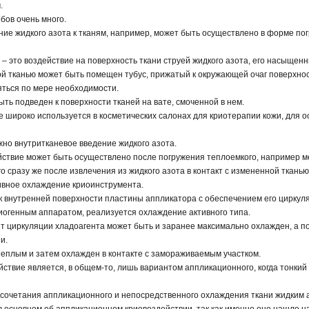
.
бов очень много.
ие жидкого азота к тканям, например, может быть осуществлено в форме пог
 – это воздействие на поверхность ткани струей жидкого азота, его насыщен
ой тканью может быть помещен тубус, прижатый к окружающей очаг поверхност
яться по мере необходимости.
ть подведен к поверхности тканей на вате, смоченной в нем.
е широко используется в косметических салонах для криотерапии кожи, для 
жно внутритканевое введение жидкого азота.
ствие может быть осуществлено после погружения теплоемкого, например ме
о сразу же после извлечения из жидкого азота в контакт с измененной тканью
ивное охлаждение криоинструмента.
 к внутренней поверхности пластины аппликатора с обеспечением его циркул
иогенным аппаратом, реализуется охлаждение активного типа.
ет циркуляции хладоагента может быть и заранее максимально охлажден, а по
и.
теплым и затем охлажден в контакте с замораживаемым участком.
твие является, в общем-то, лишь вариантом аппликационного, когда тонкий
 сочетания аппликационного и непосредственного охлаждения ткани жидким 
в основном об аппликационном криовоздействии, так как именно оно нашло 