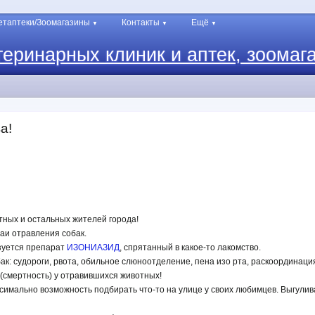
етаптеки/Зоомагазины
Контакты
Ещё
▼
▼
▼
теринарных клиник и аптек, зоомаг
а!
ных и остальных жителей города!
аи отравления собак.
зуется препарат
ИЗОНИАЗИД
, спрятанный в какое-то лакомство.
к: судороги, рвота, обильное слюноотделение, пена изо рта, раскоординаци
(смертность) у отравившихся животных!
симально возможность подбирать что-то на улице у своих любимцев. Выгулива