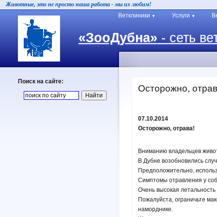
Животные, это не просто наша работа - мы их любим!
Ветклиники
Услуги
В
▼
▼
«ЗооДубна»
- сеть ве
Поиск на сайте:
Осторожно, отрав
07.10.2014
Осторожно, отрава!
Вниманию владельцев живот
В Дубне возобновились случ
Предположительно, исполь
Симптомы отравления у соба
Очень высокая летальность 
Пожалуйста, ограничьте мак
наморднике.