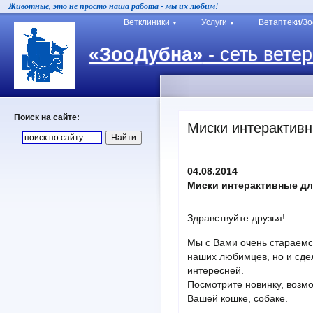
Животные, это не просто наша работа - мы их любим!
Ветклиники
Услуги
Ветаптеки/З
▼
▼
«ЗооДубна»
- сеть вете
Поиск на сайте:
Миски интерактивн
04.08.2014
Миски интерактивные дл
Здравствуйте друзья!
Мы с Вами очень стараемс
наших любимцев, но и сде
интересней.
Посмотрите новинку, возм
Вашей кошке, собаке.